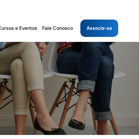
Cursos e Eventos
Fale Conosco
Associe-se
s
Autoatendimento
INPC 12 Meses
4.64%
INPC 2025
0.36%