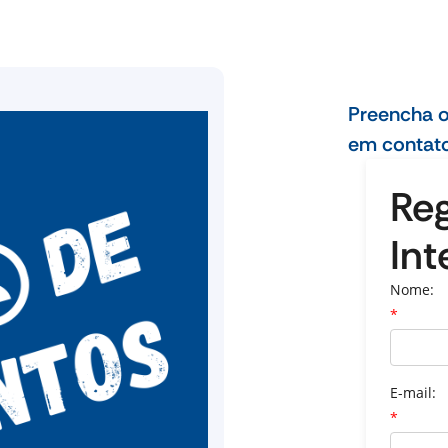
Preencha o
em contat
Reg
Int
Nome:
*
E-mail:
*