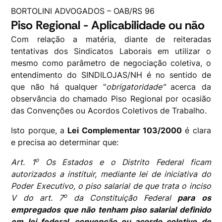
BORTOLINI ADVOGADOS – OAB/RS 96
Piso Regional - Aplicabilidade ou não
Com relação a matéria, diante de reiteradas
tentativas dos Sindicatos Laborais em utilizar o
mesmo como parâmetro de negociação coletiva, o
entendimento do SINDILOJAS/NH é no sentido de
que não há qualquer "
obrigatoridade"
acerca da
observância do chamado Piso Regional por ocasião
das Convenções ou Acordos Coletivos de Trabalho.
Isto porque, a
Lei Complementar 103/2000
é clara
e precisa ao determinar que:
o
Art. 1
Os Estados e o Distrito Federal ficam
autorizados a instituir, mediante lei de iniciativa do
Poder Executivo, o piso salarial de que trata o inciso
o
V do art. 7
da Constituição Federal
para os
empregados que não tenham piso salarial definido
em lei federal, convenção ou acordo coletivo de