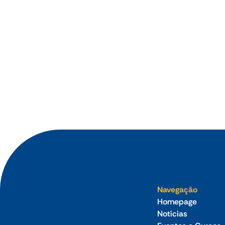
•
Aug 2026
Novo cronograma da reforma tributária
amplia prazo para o Simples Nacional,
pauta defendida pela CNC
Navegação
Homepage
Notícias