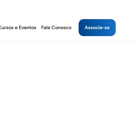
Cursos e Eventos
Fale Conosco
Associe-se
Autoatendimento
INPC 12 Meses
4.64%
INPC 2025
-0.08%