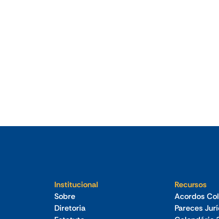
•
Jul 2026
Estratégia tecnológica para empresa foi
tema de reunião-almoço do Sindilojas
Vale Germânico
Institucional
Recursos
Sobre
Acordos Col
Diretoria
Pareces Jur