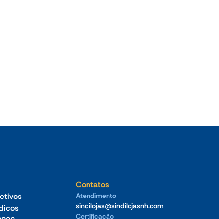
•
Jul 2026
Oficina de Negócios do Sindilojas Vale
Germânico debate estratégia
tecnológica para empresas no dia 23 de
julho
Contatos
etivos
Atendimento
sindilojas@sindilojasnh.com
ídicos
Certificação