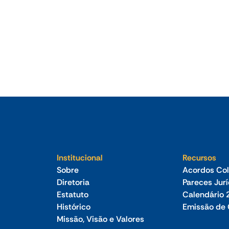
Jul 2026
Estratégia tecnológica para empresa foi
tema de reunião-almoço do Sindilojas
Vale Germânico
Institucional
Recursos
Sobre
Acordos Col
Diretoria
Pareces Jur
Estatuto
Calendário 
Histórico
Emissão de 
Missão, Visão e Valores