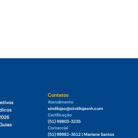
Jul 2026
Oficina de Negócios do Sindilojas Vale
Germânico debate estratégia
tecnológica para empresas no dia 23 de
julho
Contatos
etivos
Atendimento
sindilojas@sindilojasnh.com
ídicos
Certificação
2026
(51) 99803-3235
Guias
Comercial
(51) 99982-3612 | Mariane Santos