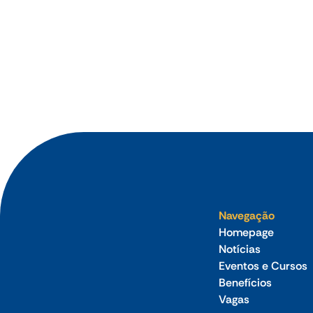
Aug 2026
Novo cronograma da reforma tributária
amplia prazo para o Simples Nacional,
pauta defendida pela CNC
Navegação
Homepage
Notícias
Eventos e Cursos
Benefícios
Vagas