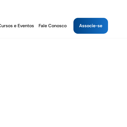
Cursos e Eventos
Fale Conosco
Associe-se
s
Autoatendimento
INPC 12 Meses
4.64%
INPC 2025
0.36%