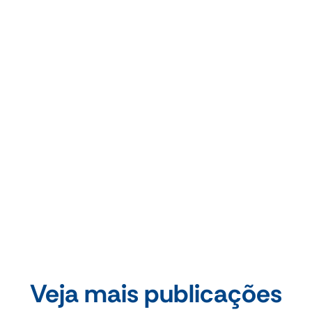
mesmo dificuldade no abastecimento de
produtos/insumos necessários à realização de sua
atividade, inclusive com perdas materiais", aponta.
Fonte: Fecomércio-RS
Compartilhe essa publicação
Veja mais publicações