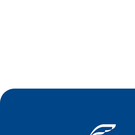
•
Jul 2026
Oficina de Negócios do Sindilojas Vale
Germânico debate estratégia tecnológica para
empresas no dia 23 de julho