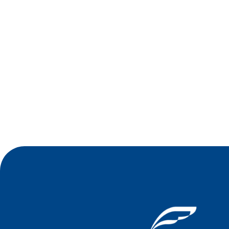
•
Jul 2026
Oficina de Negócios do Sindilojas Vale
Germânico debate estratégia tecnológica para
empresas no dia 23 de julho